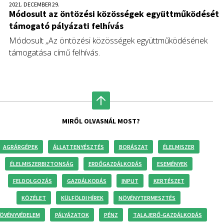
2021. DECEMBER 29.
Módosult az öntözési közösségek együttműködését
támogató pályázati felhívás
Módosult „Az öntözési közösségek együttműködésének
támogatása című felhívás.
MIRŐL OLVASNÁL MOST?
AGRÁRGÉPEK
ÁLLATTENYÉSZTÉS
BORÁSZAT
ÉLELMISZER
ÉLELMISZERBIZTONSÁG
ERDŐGAZDÁLKODÁS
ESEMÉNYEK
FELDOLGOZÁS
GAZDÁLKODÁS
INPUT
KERTÉSZET
KÖZÉLET
KÜLFÖLDI HÍREK
NÖVÉNYTERMESZTÉS
ÖVÉNYVÉDELEM
PÁLYÁZATOK
PÉNZ
TALAJERŐ-GAZDÁLKODÁS