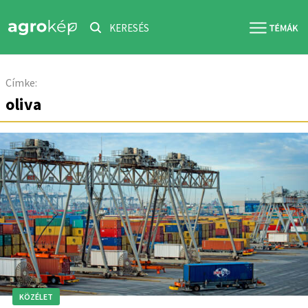
KERESÉS
Címke:
oliva
KÖZÉLET