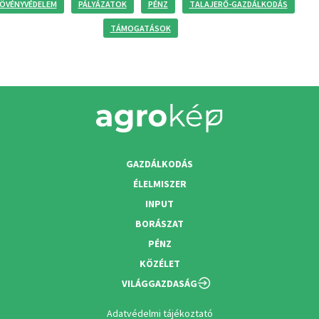
ÖVÉNYVÉDELEM
PÁLYÁZATOK
PÉNZ
TALAJERŐ-GAZDÁLKODÁS
TÁMOGATÁSOK
GAZDÁLKODÁS
ÉLELMISZER
INPUT
BORÁSZAT
PÉNZ
KÖZÉLET
VILÁGGAZDASÁG
Adatvédelmi tájékoztató