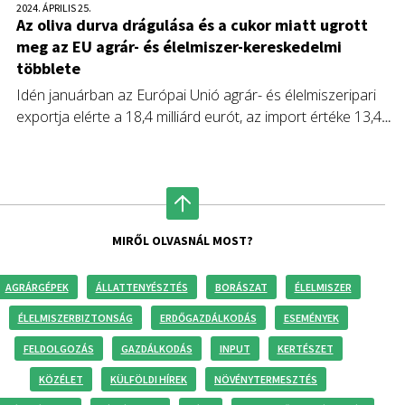
2024. ÁPRILIS 25.
Az oliva durva drágulása és a cukor miatt ugrott
meg az EU agrár- és élelmiszer-kereskedelmi
többlete
Idén januárban az Európai Unió agrár- és élelmiszeripari
exportja elérte a 18,4 milliárd eurót, az import értéke 13,4
milliárd euró volt.
MIRŐL OLVASNÁL MOST?
AGRÁRGÉPEK
ÁLLATTENYÉSZTÉS
BORÁSZAT
ÉLELMISZER
ÉLELMISZERBIZTONSÁG
ERDŐGAZDÁLKODÁS
ESEMÉNYEK
FELDOLGOZÁS
GAZDÁLKODÁS
INPUT
KERTÉSZET
KÖZÉLET
KÜLFÖLDI HÍREK
NÖVÉNYTERMESZTÉS