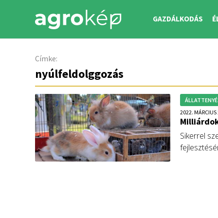
GAZDÁLKODÁS
É
Címke:
nyúlfeldolggozás
ÁLLATTENYÉ
2022. MÁRCIUS 
Milliárdo
Sikerrel sz
fejlesztésé
is félmilliá