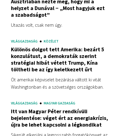
Ausztriában nézte meg, hogy mi a
helyzet a Dunával − „Most hagyjuk ezt
a szabadságot”
Utazás volt, csak nem úgy.
VILÁGGAZDASÁG
KÖZÉLET
Különös dolgot tett Amerika: bezárt 5
konzulátust, a demokraták szerint
stratégiai hibát vétett Trump, Kína
töltheti be az így keletkezett űrt
Öt amerikai képviselet bezárása váltott ki vitát
Washingtonban és a szövetséges országokban.
VILÁGGAZDASÁG
MAGYAR GAZDASÁG
Itt van Magyar Péter rendkívüli
bejelentése: véget ért az energiakrízis,
újra be lehet kapcsolni a légkondikat
Sikerült elkerülni a legrosszabb forgatókönyvet az