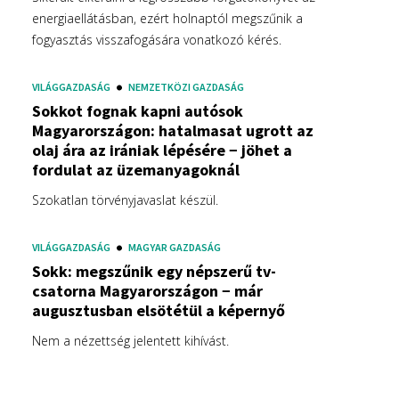
energiaellátásban, ezért holnaptól megszűnik a
fogyasztás visszafogására vonatkozó kérés.
VILÁGGAZDASÁG
NEMZETKÖZI GAZDASÁG
Sokkot fognak kapni autósok
Magyarországon: hatalmasat ugrott az
olaj ára az irániak lépésére − jöhet a
fordulat az üzemanyagoknál
Szokatlan törvényjavaslat készül.
VILÁGGAZDASÁG
MAGYAR GAZDASÁG
Sokk: megszűnik egy népszerű tv-
csatorna Magyarországon − már
augusztusban elsötétül a képernyő
Nem a nézettség jelentett kihívást.