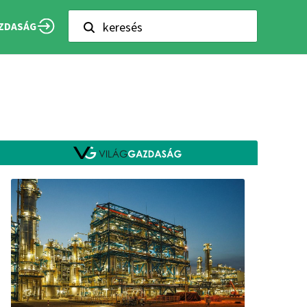
keresés
ZDASÁG