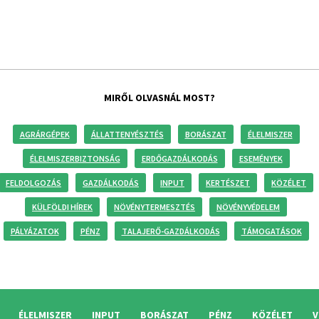
MIRŐL OLVASNÁL MOST?
AGRÁRGÉPEK
ÁLLATTENYÉSZTÉS
BORÁSZAT
ÉLELMISZER
ÉLELMISZERBIZTONSÁG
ERDŐGAZDÁLKODÁS
ESEMÉNYEK
FELDOLGOZÁS
GAZDÁLKODÁS
INPUT
KERTÉSZET
KÖZÉLET
KÜLFÖLDI HÍREK
NÖVÉNYTERMESZTÉS
NÖVÉNYVÉDELEM
PÁLYÁZATOK
PÉNZ
TALAJERŐ-GAZDÁLKODÁS
TÁMOGATÁSOK
ÉLELMISZER
INPUT
BORÁSZAT
PÉNZ
KÖZÉLET
V