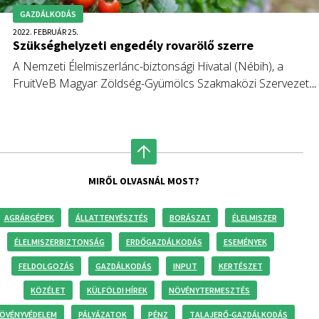
GAZDÁLKODÁS
2022. FEBRUÁR 25.
Szükséghelyzeti engedély rovarölő szerre
A Nemzeti Élelmiszerlánc-biztonsági Hivatal (Nébih), a
FruitVeB Magyar Zöldség-Gyümölcs Szakmaközi Szervezet
és Terméktanács kérelmére szükséghelyzeti engedélyt adott
egy rovarölő szer használatára hajtatott paprika és hajtatott
paradicsom kultúrákban.
MIRŐL OLVASNÁL MOST?
AGRÁRGÉPEK
ÁLLATTENYÉSZTÉS
BORÁSZAT
ÉLELMISZER
ÉLELMISZERBIZTONSÁG
ERDŐGAZDÁLKODÁS
ESEMÉNYEK
FELDOLGOZÁS
GAZDÁLKODÁS
INPUT
KERTÉSZET
KÖZÉLET
KÜLFÖLDI HÍREK
NÖVÉNYTERMESZTÉS
ÖVÉNYVÉDELEM
PÁLYÁZATOK
PÉNZ
TALAJERŐ-GAZDÁLKODÁS