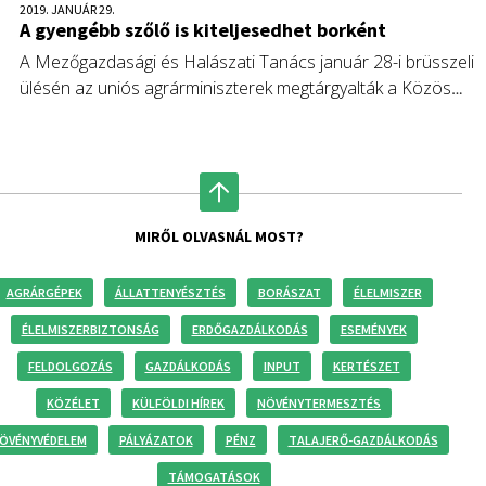
2019. JANUÁR 29.
A gyengébb szőlő is kiteljesedhet borként
A Mezőgazdasági és Halászati Tanács január 28-i brüsszeli
ülésén az uniós agrárminiszterek megtárgyalták a Közös
Agrárpolitika borágazatra vonatkozó javaslatait is. Magyar
kezdeményezésre sikerülhet elkerülni, hogy gyengébb
minőségű szőlőfajtákból is lehessen bort készíteni.
MIRŐL OLVASNÁL MOST?
AGRÁRGÉPEK
ÁLLATTENYÉSZTÉS
BORÁSZAT
ÉLELMISZER
ÉLELMISZERBIZTONSÁG
ERDŐGAZDÁLKODÁS
ESEMÉNYEK
FELDOLGOZÁS
GAZDÁLKODÁS
INPUT
KERTÉSZET
KÖZÉLET
KÜLFÖLDI HÍREK
NÖVÉNYTERMESZTÉS
ÖVÉNYVÉDELEM
PÁLYÁZATOK
PÉNZ
TALAJERŐ-GAZDÁLKODÁS
TÁMOGATÁSOK