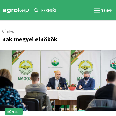
KERESÉS
Címke:
nak megyei elnökök
KÖZÉLET