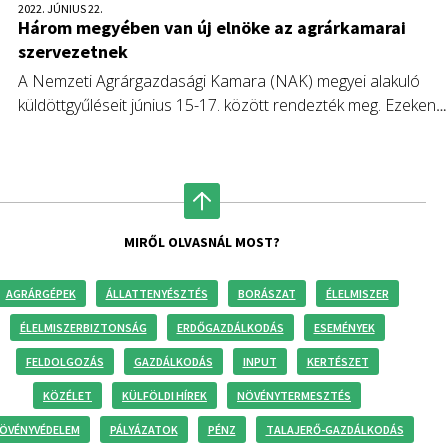
2022. JÚNIUS 22.
Három megyében van új elnöke az agrárkamarai
szervezetnek
A Nemzeti Agrárgazdasági Kamara (NAK) megyei alakuló
küldöttgyűléseit június 15-17. között rendezték meg. Ezeken
megválasztották a megyei tisztségviselőket.
MIRŐL OLVASNÁL MOST?
AGRÁRGÉPEK
ÁLLATTENYÉSZTÉS
BORÁSZAT
ÉLELMISZER
ÉLELMISZERBIZTONSÁG
ERDŐGAZDÁLKODÁS
ESEMÉNYEK
FELDOLGOZÁS
GAZDÁLKODÁS
INPUT
KERTÉSZET
KÖZÉLET
KÜLFÖLDI HÍREK
NÖVÉNYTERMESZTÉS
ÖVÉNYVÉDELEM
PÁLYÁZATOK
PÉNZ
TALAJERŐ-GAZDÁLKODÁS