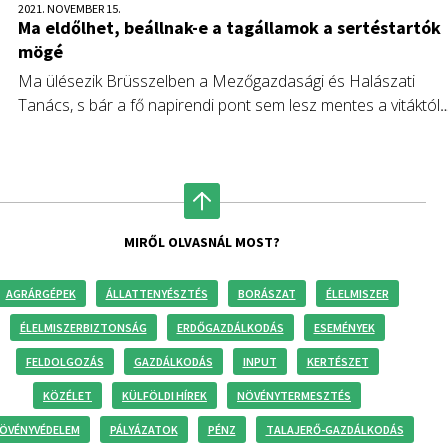
2021. NOVEMBER 15.
Ma eldőlhet, beállnak-e a tagállamok a sertéstartók
mögé
Ma ülésezik Brüsszelben a Mezőgazdasági és Halászati
Tanács, s bár a fő napirendi pont sem lesz mentes a vitáktól,
a szakminiszterek a jelenleg sertéspiaci krízissel is
kénytelenek lesznek foglalkozni.
MIRŐL OLVASNÁL MOST?
AGRÁRGÉPEK
ÁLLATTENYÉSZTÉS
BORÁSZAT
ÉLELMISZER
ÉLELMISZERBIZTONSÁG
ERDŐGAZDÁLKODÁS
ESEMÉNYEK
FELDOLGOZÁS
GAZDÁLKODÁS
INPUT
KERTÉSZET
KÖZÉLET
KÜLFÖLDI HÍREK
NÖVÉNYTERMESZTÉS
ÖVÉNYVÉDELEM
PÁLYÁZATOK
PÉNZ
TALAJERŐ-GAZDÁLKODÁS