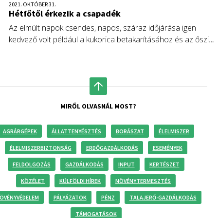
2021. OKTÓBER 31.
Hétfőtől érkezik a csapadék
Az elmúlt napok csendes, napos, száraz időjárása igen
kedvező volt például a kukorica betakarításához és az őszi
búza vetéséhez, jól lehetett haladni a munkálatokkal.
MIRŐL OLVASNÁL MOST?
AGRÁRGÉPEK
ÁLLATTENYÉSZTÉS
BORÁSZAT
ÉLELMISZER
ÉLELMISZERBIZTONSÁG
ERDŐGAZDÁLKODÁS
ESEMÉNYEK
FELDOLGOZÁS
GAZDÁLKODÁS
INPUT
KERTÉSZET
KÖZÉLET
KÜLFÖLDI HÍREK
NÖVÉNYTERMESZTÉS
ÖVÉNYVÉDELEM
PÁLYÁZATOK
PÉNZ
TALAJERŐ-GAZDÁLKODÁS
TÁMOGATÁSOK