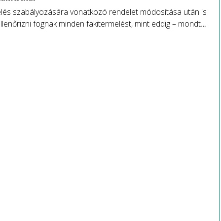
elés szabályozására vonatkozó rendelet módosítása után is
llenőrizni fognak minden fakitermelést, mint eddig – mondta
r, az Agrárminisztérium erdőkért és földügyekért felelős
a.