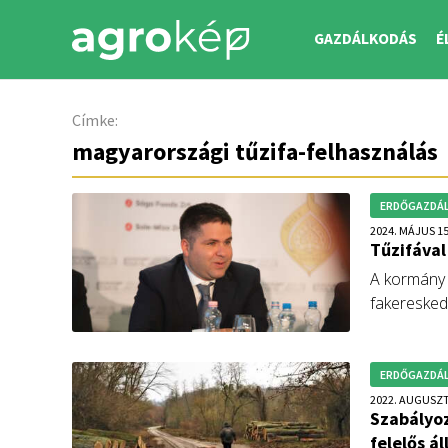
GAZDÁLKODÁS
É
Címke:
magyarországi tűzifa-felhasználás
ERDŐGAZDÁ
2024. MÁJUS 15
Tűzifával
A kormány é
fakeresked
Nemzeti Él
ellenőrzi a
felületeket
ERDŐGAZDÁ
Agrárminisz
2022. AUGUSZT
Szabályoz
államtitkára
felelős á