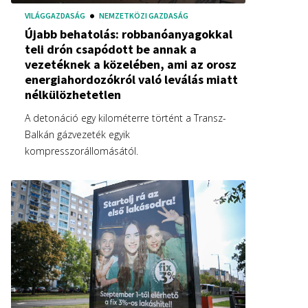
VILÁGGAZDASÁG
NEMZETKÖZI GAZDASÁG
Újabb behatolás: robbanóanyagokkal
teli drón csapódott be annak a
vezetéknek a közelében, ami az orosz
energiahordozókról való leválás miatt
nélkülözhetetlen
A detonáció egy kilométerre történt a Transz-
Balkán gázvezeték egyik
kompresszorállomásától.