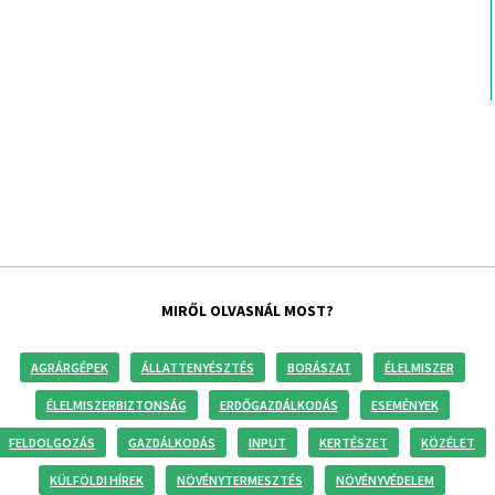
MIRŐL OLVASNÁL MOST?
AGRÁRGÉPEK
ÁLLATTENYÉSZTÉS
BORÁSZAT
ÉLELMISZER
ÉLELMISZERBIZTONSÁG
ERDŐGAZDÁLKODÁS
ESEMÉNYEK
FELDOLGOZÁS
GAZDÁLKODÁS
INPUT
KERTÉSZET
KÖZÉLET
KÜLFÖLDI HÍREK
NÖVÉNYTERMESZTÉS
NÖVÉNYVÉDELEM