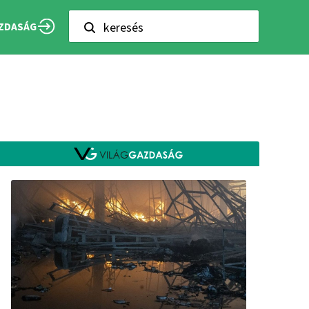
keresés
ZDASÁG