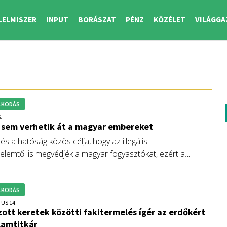
LELMISZER
INPUT
BORÁSZAT
PÉNZ
KÖZÉLET
VILÁGGA
LKODÁS
.
 sem verhetik át a magyar embereket
s a hatóság közös célja, hogy az illegális
elemtől is megvédjék a magyar fogyasztókat, ezért a
elmiszerlánc-biztonsági Hivatal (Nébih) folyamatosan
 közúti fuvarozókat, a telephelyeket és az online hirdetési
 is – hívta fel a figyelmet Nobilis Márton, az
LKODÁS
térium élelmiszeriparért és kereskedelempolitikáért felelős
US 14.
ott keretek közötti fakitermelés ígér az erdőkért
.
llamtitkár