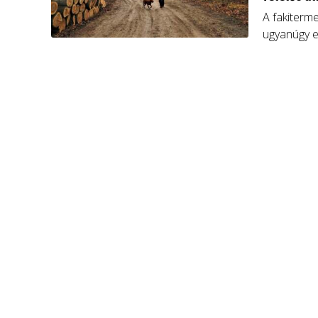
A fakiterm
ugyanúgy e
Zambó Péte
államtitkár