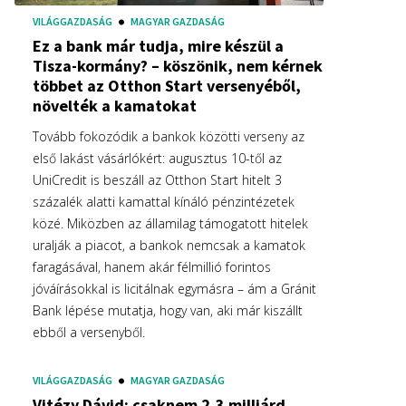
VILÁGGAZDASÁG
MAGYAR GAZDASÁG
Ez a bank már tudja, mire készül a
Tisza-kormány? – köszönik, nem kérnek
többet az Otthon Start versenyéből,
növelték a kamatokat
Tovább fokozódik a bankok közötti verseny az
első lakást vásárlókért: augusztus 10-től az
UniCredit is beszáll az Otthon Start hitelt 3
százalék alatti kamattal kínáló pénzintézetek
közé. Miközben az államilag támogatott hitelek
uralják a piacot, a bankok nemcsak a kamatok
faragásával, hanem akár félmillió forintos
jóváírásokkal is licitálnak egymásra – ám a Gránit
Bank lépése mutatja, hogy van, aki már kiszállt
ebből a versenyből.
VILÁGGAZDASÁG
MAGYAR GAZDASÁG
Vitézy Dávid: csaknem 2,3 milliárd