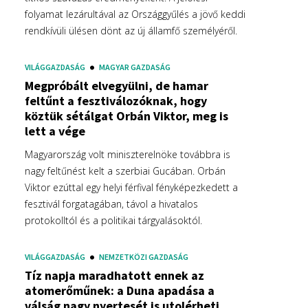
folyamat lezárultával az Országgyűlés a jövő keddi
rendkívüli ülésen dönt az új államfő személyéről.
VILÁGGAZDASÁG
MAGYAR GAZDASÁG
Megpróbált elvegyülni, de hamar
feltűnt a fesztiválozóknak, hogy
köztük sétálgat Orbán Viktor, meg is
lett a vége
Magyarország volt miniszterelnöke továbbra is
nagy feltűnést kelt a szerbiai Gucában. Orbán
Viktor ezúttal egy helyi férfival fényképezkedett a
fesztivál forgatagában, távol a hivatalos
protokolltól és a politikai tárgyalásoktól.
VILÁGGAZDASÁG
NEMZETKÖZI GAZDASÁG
Tíz napja maradhatott ennek az
atomerőműnek: a Duna apadása a
válság nagy nyertesét is utolérheti