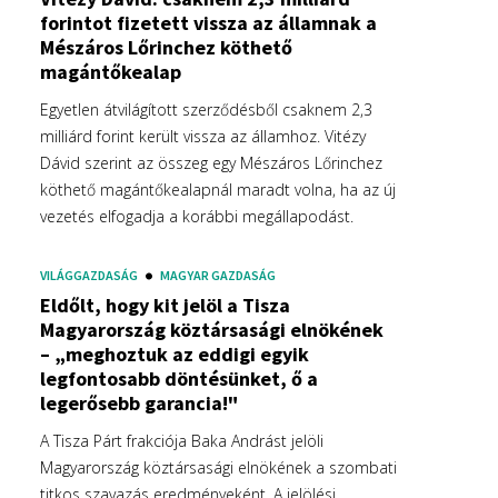
forintot fizetett vissza az államnak a
Mészáros Lőrinchez köthető
magántőkealap
Egyetlen átvilágított szerződésből csaknem 2,3
milliárd forint került vissza az államhoz. Vitézy
Dávid szerint az összeg egy Mészáros Lőrinchez
köthető magántőkealapnál maradt volna, ha az új
vezetés elfogadja a korábbi megállapodást.
VILÁGGAZDASÁG
MAGYAR GAZDASÁG
Eldőlt, hogy kit jelöl a Tisza
Magyarország köztársasági elnökének
– „meghoztuk az eddigi egyik
legfontosabb döntésünket, ő a
legerősebb garancia!"
A Tisza Párt frakciója Baka Andrást jelöli
Magyarország köztársasági elnökének a szombati
titkos szavazás eredményeként. A jelölési