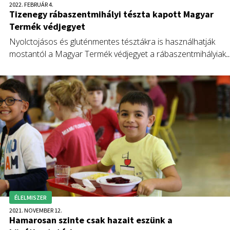
2022. FEBRUÁR 4.
Tizenegy rábaszentmihályi tészta kapott Magyar
Termék védjegyet
Nyolctojásos és gluténmentes tésztákra is használhatják
mostantól a Magyar Termék védjegyet a rábaszentmihályiak.
Azóta érezhetően nőtt az érdeklődés a termékek iránt, a
webshopon is nagyobb a forgalom.
ÉLELMISZER
2021. NOVEMBER 12.
Hamarosan szinte csak hazait eszünk a