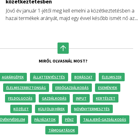
közétkeztetésben
Jövő év január 1-jétől meg kell emelni a közétkeztetésben a
hazai termékek arányát, majd egy évvel később ismét nő az
előírt hazai termékhányad.
MIRŐL OLVASNÁL MOST?
AGRÁRGÉPEK
ÁLLATTENYÉSZTÉS
BORÁSZAT
ÉLELMISZER
ÉLELMISZERBIZTONSÁG
ERDŐGAZDÁLKODÁS
ESEMÉNYEK
FELDOLGOZÁS
GAZDÁLKODÁS
INPUT
KERTÉSZET
KÖZÉLET
KÜLFÖLDI HÍREK
NÖVÉNYTERMESZTÉS
ÖVÉNYVÉDELEM
PÁLYÁZATOK
PÉNZ
TALAJERŐ-GAZDÁLKODÁS
TÁMOGATÁSOK