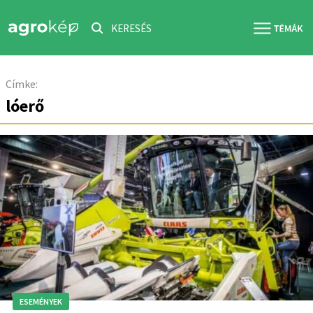
KERESÉS
Címke:
lóerő
ESEMÉNYEK