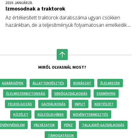
2019. JANUÁR 28.
Izmosodnak a traktorok
Az értékesített traktorok darabszáma ugyan csökken
hazánkban, de a teljesítményük folyamatosan emelkedik.
Egyre erősebb gépeket vásárolnak a gazdák.
MIRŐL OLVASNÁL MOST?
AGRÁRGÉPEK
ÁLLATTENYÉSZTÉS
BORÁSZAT
ÉLELMISZER
ÉLELMISZERBIZTONSÁG
ERDŐGAZDÁLKODÁS
ESEMÉNYEK
FELDOLGOZÁS
GAZDÁLKODÁS
INPUT
KERTÉSZET
KÖZÉLET
KÜLFÖLDI HÍREK
NÖVÉNYTERMESZTÉS
ÖVÉNYVÉDELEM
PÁLYÁZATOK
PÉNZ
TALAJERŐ-GAZDÁLKODÁS
TÁMOGATÁSOK