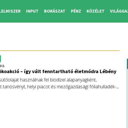
LELMISZER
INPUT
BORÁSZAT
PÉNZ
KÖZÉLET
VILÁGGA
R 8.
ökoakció – így vált fenntartható életmódra Lébény
ütőolajat használnak fel biodízel alapanyagként,
 tanösvényt, helyi piacot és mezőgazdasági fóliahulladék-
 is építenek a lébényiek. A cél a környezettudatosság.