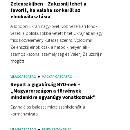
Zelenszkijben – Zaluzsnij lehet a
favorit, ha valaha sor kerül az
elnökválasztásra
A londoni ukrán nagykövet, volt vezérkari főnök
vezeti a politikusokba vetett hitet Ukrajnában egy
friss közvélemény-kutatás szerint. Volodimir
Zelenszkij elnök csak a hatodik helyen áll –
számos katonai személyiség és Valerij Zaluzsnij r
mögött.
VILÁGGAZDASÁG
MAGYAR GAZDASÁG
Repült a gigabírság BYD-nek –
„Magyarországon a törvények
mindenkire ugyanúgy vonatkoznak"
Egy halálos baleset miatt szankcionált a
kormányhivatal.
VILÁGGAZDASÁG
PÉNZ- ÉS TŐKEPIAC