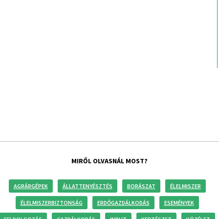
MIRŐL OLVASNÁL MOST?
AGRÁRGÉPEK
ÁLLATTENYÉSZTÉS
BORÁSZAT
ÉLELMISZER
ÉLELMISZERBIZTONSÁG
ERDŐGAZDÁLKODÁS
ESEMÉNYEK