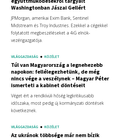
együttműködésekről tárgyalt
Washingtonban Jászai Gellért
JPMorgan, amerikai Exim Bank, Sentinel
Midstream és Troy Industries. Ezekkel a cégekkel
folytatott megbeszéléseket a 4iG elnök-
vezérigazgatója.
VILÁGGAZDASÁG
KÖZÉLET
Túl van Magyarország a legnehezebb
napokon: fellélegezhetünk, de még
nincs vége a veszélynek – Magyar Péter
ismerteti a kabinet döntéseit
Véget ért a rendkívüli hőség legkritikusabb
időszaka, most pedig új kormányzati döntések
következnek.
VILÁGGAZDASÁG
KÖZÉLET
Az ukránok többsége már nem bízik