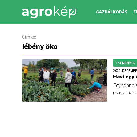
GAZDÁLKODÁS
É
Címke:
lébény öko
ESEMÉNYEK
2021. DECEMBE
Havi egy 
Egy tonna s
madárbarát
feldolgozót