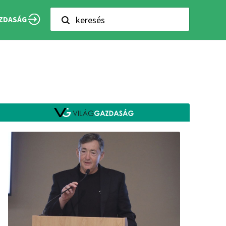
keresés
ZDASÁG