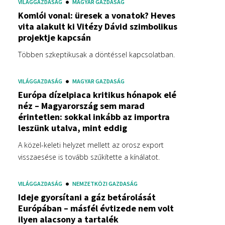
VILÁGGAZDASÁG
MAGYAR GAZDASÁG
Komlói vonal: üresek a vonatok? Heves
vita alakult ki Vitézy Dávid szimbolikus
projektje kapcsán
Többen szkeptikusak a döntéssel kapcsolatban.
VILÁGGAZDASÁG
MAGYAR GAZDASÁG
Európa dízelpiaca kritikus hónapok elé
néz – Magyarország sem marad
érintetlen: sokkal inkább az importra
leszünk utalva, mint eddig
A közel-keleti helyzet mellett az orosz export
visszaesése is tovább szűkítette a kínálatot.
VILÁGGAZDASÁG
NEMZETKÖZI GAZDASÁG
Ideje gyorsítani a gáz betárolását
Európában – másfél évtizede nem volt
ilyen alacsony a tartalék