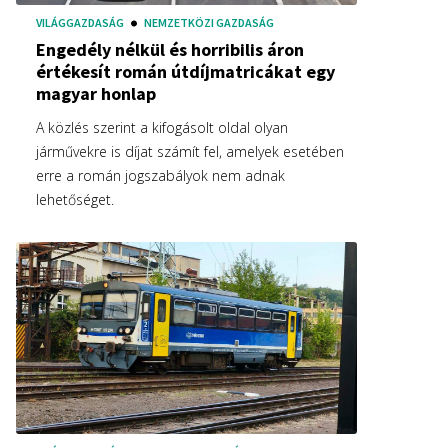
VILÁGGAZDASÁG
NEMZETKÖZI GAZDASÁG
Engedély nélkül és horribilis áron
értékesít román útdíjmatricákat egy
magyar honlap
A közlés szerint a kifogásolt oldal olyan
járművekre is díjat számít fel, amelyek esetében
erre a román jogszabályok nem adnak
lehetőséget.