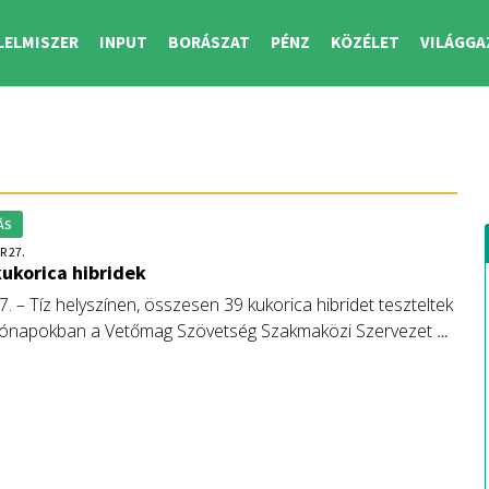
LELMISZER
INPUT
BORÁSZAT
PÉNZ
KÖZÉLET
VILÁGGA
ÁS
R 27.
kukorica hibridek
7. – Tíz helyszínen, összesen 39 kukorica hibridet teszteltek
hónapokban a Vetőmag Szövetség Szakmaközi Szervezet és
ács, a Gabonatermesztők Országos Szövetsége és a
rárgazdasági Kamara posztregisztrációs
letében. A gazdálkodók számára kézzelfogható segítséget
zenharmadik alkalommal megvalósított felmérés
ől egy részletes összefoglaló kiadvány is készült.