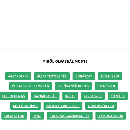
MIRŐL OLVASNÁL MOST?
AGRÁRGÉPEK
ÁLLATTENYÉSZTÉS
BORÁSZAT
ÉLELMISZER
ÉLELMISZERBIZTONSÁG
ERDŐGAZDÁLKODÁS
ESEMÉNYEK
FELDOLGOZÁS
GAZDÁLKODÁS
INPUT
KERTÉSZET
KÖZÉLET
KÜLFÖLDI HÍREK
NÖVÉNYTERMESZTÉS
NÖVÉNYVÉDELEM
PÁLYÁZATOK
PÉNZ
TALAJERŐ-GAZDÁLKODÁS
TÁMOGATÁSOK