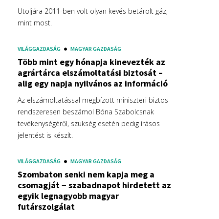
Utoljára 2011-ben volt olyan kevés betárolt gáz,
mint most.
VILÁGGAZDASÁG
MAGYAR GAZDASÁG
Több mint egy hónapja kinevezték az
agrártárca elszámoltatási biztosát –
alig egy napja nyilvános az információ
Az elszámoltatással megbízott miniszteri biztos
rendszeresen beszámol Bóna Szabolcsnak
tevékenységéről, szükség esetén pedig írásos
jelentést is készít.
VILÁGGAZDASÁG
MAGYAR GAZDASÁG
Szombaton senki nem kapja meg a
csomagját − szabadnapot hirdetett az
egyik legnagyobb magyar
futárszolgálat