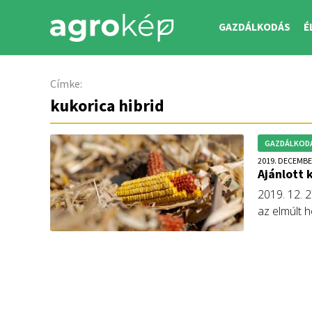
GAZDÁLKODÁS
É
Címke:
kukorica hibrid
GAZDÁLKOD
2019. DECEMBE
Ajánlott 
2019. 12. 2
az elmúlt 
Terméktan
Nemzeti Ag
fajtakísér
nyújtó, ti
eredményeir