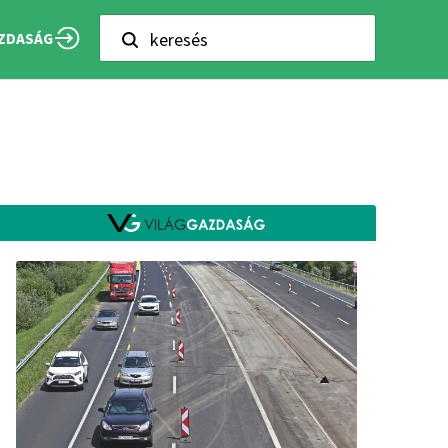
keresés
ZDASÁG