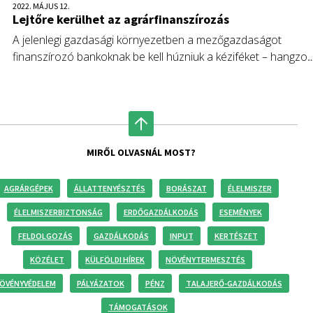
2022. MÁJUS 12.
Lejtőre kerülhet az agrárfinanszírozás
A jelenlegi gazdasági környezetben a mezőgazdaságot
finanszírozó bankoknak be kell húzniuk a kéziféket – hangzot
el a Világgazdaság Bankszektor 2022 című konferenciájának
agrárfinanszírozási kerekasztal-beszélgetésén.
MIRŐL OLVASNÁL MOST?
AGRÁRGÉPEK
ÁLLATTENYÉSZTÉS
BORÁSZAT
ÉLELMISZER
ÉLELMISZERBIZTONSÁG
ERDŐGAZDÁLKODÁS
ESEMÉNYEK
FELDOLGOZÁS
GAZDÁLKODÁS
INPUT
KERTÉSZET
KÖZÉLET
KÜLFÖLDI HÍREK
NÖVÉNYTERMESZTÉS
ÖVÉNYVÉDELEM
PÁLYÁZATOK
PÉNZ
TALAJERŐ-GAZDÁLKODÁS
TÁMOGATÁSOK