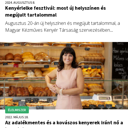
2024. AUGUSZTUS 8.
Kenyérlelke fesztivál: most új helyszínen és
megújult tartalommal
Augusztus 20-án új helyszínen és megújult tartalommal, a
Magyar Kézműves Kenyér Társaság szervezésében
jelentkezik a Kenyérlelke Fesztivál, a kézműves pékszakma
legrangosabb hazai összejövetele.
ÉLELMISZER
2022. MÁJUS 18.
Az adalékmentes és a kovászos kenyerek iránt nő a