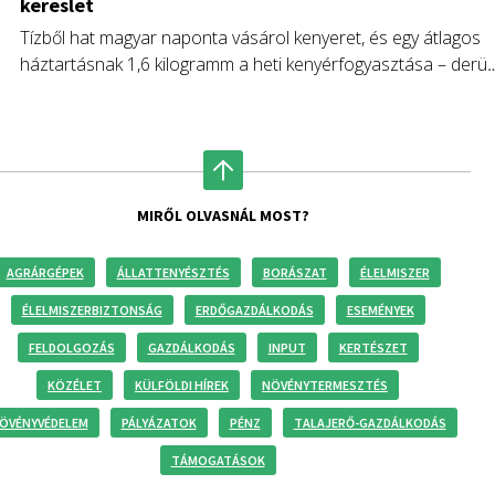
kereslet
Tízből hat magyar naponta vásárol kenyeret, és egy átlagos
háztartásnak 1,6 kilogramm a heti kenyérfogyasztása – derül
ki a JÓkenyér megbízásából készült, a 18-65 éves magyar
lakosságot reprezentáló országos online kutatásból.
MIRŐL OLVASNÁL MOST?
AGRÁRGÉPEK
ÁLLATTENYÉSZTÉS
BORÁSZAT
ÉLELMISZER
ÉLELMISZERBIZTONSÁG
ERDŐGAZDÁLKODÁS
ESEMÉNYEK
FELDOLGOZÁS
GAZDÁLKODÁS
INPUT
KERTÉSZET
KÖZÉLET
KÜLFÖLDI HÍREK
NÖVÉNYTERMESZTÉS
ÖVÉNYVÉDELEM
PÁLYÁZATOK
PÉNZ
TALAJERŐ-GAZDÁLKODÁS
TÁMOGATÁSOK