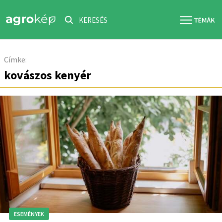
KERESÉS
Címke:
kovászos kenyér
ESEMÉNYEK