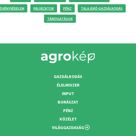
ÖVÉNYVÉDELEM
PÁLYÁZATOK
PÉNZ
TALAJERŐ-GAZDÁLKODÁS
TÁMOGATÁSOK
GAZDÁLKODÁS
ÉLELMISZER
INPUT
BORÁSZAT
PÉNZ
KÖZÉLET
VILÁGGAZDASÁG