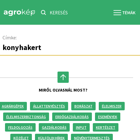
KERESÉS
Címke:
konyhakert
MIRŐL OLVASNÁL MOST?
AGRÁRGÉPEK
ÁLLATTENYÉSZTÉS
BORÁSZAT
ÉLELMISZER
ÉLELMISZERBIZTONSÁG
ERDŐGAZDÁLKODÁS
ESEMÉNYEK
FELDOLGOZÁS
GAZDÁLKODÁS
INPUT
KERTÉSZET
KÖZÉLET
KÜLFÖLDI HÍREK
NÖVÉNYTERMESZTÉS