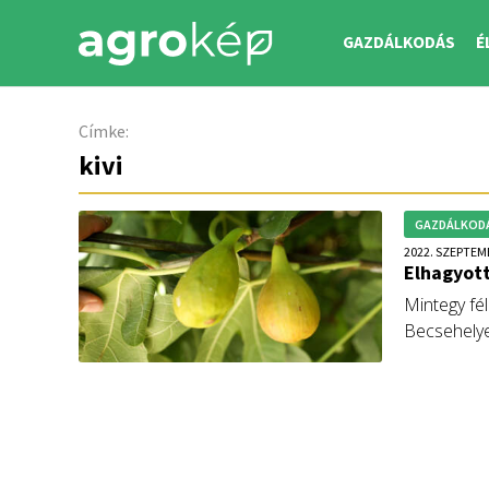
GAZDÁLKODÁS
É
Címke:
kivi
GAZDÁLKOD
2022. SZEPTEM
Elhagyot
Mintegy fél
Becsehelye
Azokat a v
vagy továb