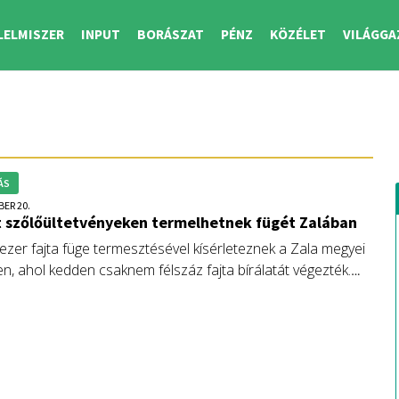
LELMISZER
INPUT
BORÁSZAT
PÉNZ
KÖZÉLET
VILÁGGA
ÁS
BER 20.
t szőlőültetvényeken termelhetnek fügét Zalában
ezer fajta füge termesztésével kísérleteznek a Zala megyei
n, ahol kedden csaknem félszáz fajta bírálatát végezték.
áltozatokat keresték, amelyek kereskedelmi forgalomba
bi feldolgozásra kerülhetnek.