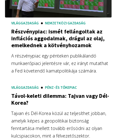
VILÁGGAZDASÁG
NEMZETKÖZI GAZDASÁG
Részvénypiac: ismét fellángoltak az
inflációs aggodalmak, drágul az olaj,
emelkednek a kötvényhozamok
A részvénypiac egy pénteken publikálandó
munkaerőpiaci jelentésre vár, ez irányt mutathat
a Fed követendő kamatpolitikája számára.
VILÁGGAZDASÁG
PÉNZ- ÉS TŐKEPIAC
Távol-keleti dilemma: Tajvan vagy Dél-
Korea?
Tajvan és Dél-Korea közül az teljesíthet jobban,
amelyik képes a geopolitikai biztonság
fenntartása mellett tovább erősödni az olyan
kulcspiacokon, mint a félvezetőszektor.