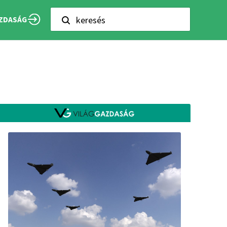
keresés
ZDASÁG