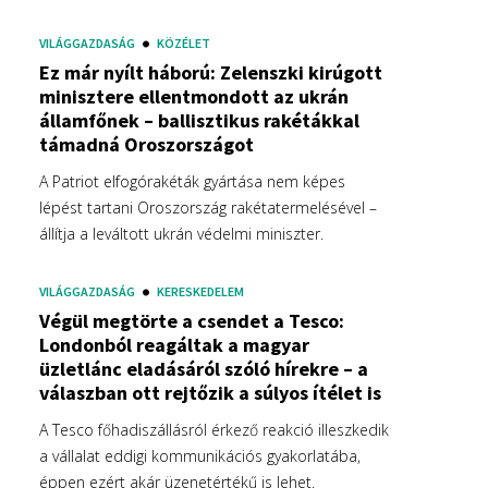
VILÁGGAZDASÁG
KÖZÉLET
Ez már nyílt háború: Zelenszki kirúgott
minisztere ellentmondott az ukrán
államfőnek – ballisztikus rakétákkal
támadná Oroszországot
A Patriot elfogórakéták gyártása nem képes
lépést tartani Oroszország rakétatermelésével –
állítja a leváltott ukrán védelmi miniszter.
VILÁGGAZDASÁG
KERESKEDELEM
Végül megtörte a csendet a Tesco:
Londonból reagáltak a magyar
üzletlánc eladásáról szóló hírekre – a
válaszban ott rejtőzik a súlyos ítélet is
A Tesco főhadiszállásról érkező reakció illeszkedik
a vállalat eddigi kommunikációs gyakorlatába,
éppen ezért akár üzenetértékű is lehet.