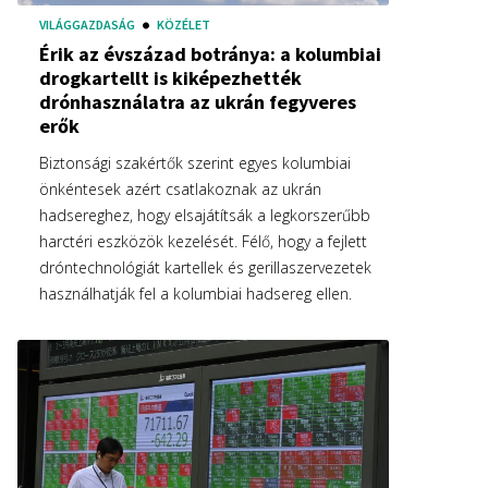
VILÁGGAZDASÁG
KÖZÉLET
Érik az évszázad botránya: a kolumbiai
drogkartellt is kiképezhették
drónhasználatra az ukrán fegyveres
erők
Biztonsági szakértők szerint egyes kolumbiai
önkéntesek azért csatlakoznak az ukrán
hadsereghez, hogy elsajátítsák a legkorszerűbb
harctéri eszközök kezelését. Félő, hogy a fejlett
dróntechnológiát kartellek és gerillaszervezetek
használhatják fel a kolumbiai hadsereg ellen.