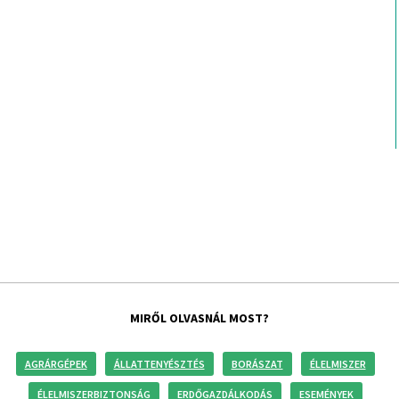
MIRŐL OLVASNÁL MOST?
AGRÁRGÉPEK
ÁLLATTENYÉSZTÉS
BORÁSZAT
ÉLELMISZER
ÉLELMISZERBIZTONSÁG
ERDŐGAZDÁLKODÁS
ESEMÉNYEK