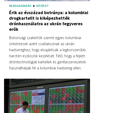
VILÁGGAZDASÁG
KÖZÉLET
Érik az évszázad botránya: a kolumbiai
drogkartellt is kiképezhették
drónhasználatra az ukrán fegyveres
erők
Biztonsági szakértők szerint egyes kolumbiai
önkéntesek azért csatlakoznak az ukrán
hadsereghez, hogy elsajátítsák a legkorszerűbb
harctéri eszközök kezelését. Félő, hogy a fejlett
dróntechnológiát kartellek és gerillaszervezetek
használhatják fel a kolumbiai hadsereg ellen.