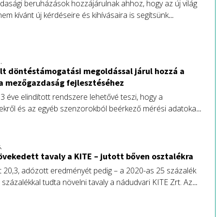
asági beruházások hozzájárulnak ahhoz, hogy az új világ
 nem kívánt új kérdéseire és kihívásaira is segítsünk
a választ – hangsúlyozta Szijjártó Péter külgazdasági és
zter az Újvidék melletti Csenejen.
.
ált döntéstámogatási megoldással járul hozzá a
 a mezőgazdaság fejlesztéséhez
 3 éve elindított rendszere lehetővé teszi, hogy a
ekről és az egyéb szenzorokból beérkező mérési adatokat
sák, rendszerezzék, feldolgozzák majd partnereiknek a
gatási folyamataikhoz olyan formában jutassák el, amely
 a fenntartható és nyereséges szántóföldi
.
esztés elérésére irányuló erőfeszítéseikben.
vekedett tavaly a KITE – jutott bőven osztalékra
t 20,3, adózott eredményét pedig – a 2020-as 25 százalék
 százalékkal tudta növelni tavaly a nádudvari KITE Zrt. Az
rátor cég forgalomnövekedésében jelentős szerepe volt a
remelkedésnek, de az értékesített mennyiség is bővült.