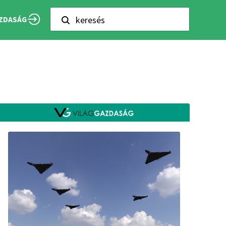
keresés
ZDASÁG