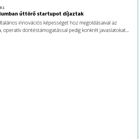
R 2.
iumban úttörő startupot díjaztak
általános innovációs képességet hoz megoldásaival az
, operatív döntéstámogatással pedig konkrét javaslatokat
a gazdáknak.