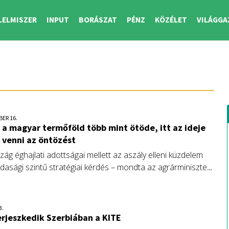
LELMISZER
INPUT
BORÁSZAT
PÉNZ
KÖZÉLET
VILÁGGA
BER 16.
 a magyar termőföld több mint ötöde, itt az ideje
 venni az öntözést
g éghajlati adottságai mellett az aszály elleni küzdelem
asági szintű stratégiai kérdés – mondta az agrárminiszter
ön Nádudvaron.
3.
rjeszkedik Szerbiában a KITE