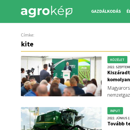
GAZDÁLKODÁS
É
Címke:
kite
KÖZÉLET
2022. SZEPTEM
Kiszáradt
komolyan
Magyarorszá
nemzetgazd
csütörtök
INPUT
2022. JÚNIUS 1
Tovább te