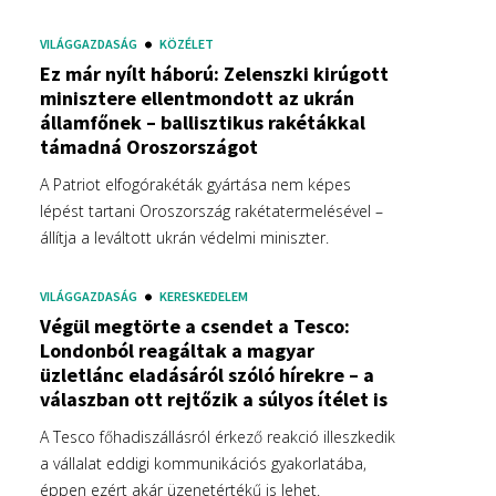
VILÁGGAZDASÁG
KÖZÉLET
Ez már nyílt háború: Zelenszki kirúgott
minisztere ellentmondott az ukrán
államfőnek – ballisztikus rakétákkal
támadná Oroszországot
A Patriot elfogórakéták gyártása nem képes
lépést tartani Oroszország rakétatermelésével –
állítja a leváltott ukrán védelmi miniszter.
VILÁGGAZDASÁG
KERESKEDELEM
Végül megtörte a csendet a Tesco:
Londonból reagáltak a magyar
üzletlánc eladásáról szóló hírekre – a
válaszban ott rejtőzik a súlyos ítélet is
A Tesco főhadiszállásról érkező reakció illeszkedik
a vállalat eddigi kommunikációs gyakorlatába,
éppen ezért akár üzenetértékű is lehet.