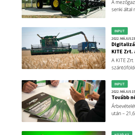
A mezőgazd
senki által
megtalálni 
külügyminis
INPUT
2022. MÁJUS 23
Digitaliz
KITE Zrt.
A KITE Zrt.
szántóföld
megtisztít
döntéstámo
INPUT
segíti őket
2022. MÁJUS 15
növényterm
Tovább nö
Árbevételé
után – 21,6
agrárinteg
műtrágya á
KÖZÉLET