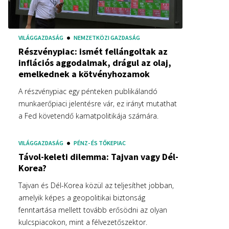
VILÁGGAZDASÁG
NEMZETKÖZI GAZDASÁG
Részvénypiac: ismét fellángoltak az
inflációs aggodalmak, drágul az olaj,
emelkednek a kötvényhozamok
A részvénypiac egy pénteken publikálandó
munkaerőpiaci jelentésre vár, ez irányt mutathat
a Fed követendő kamatpolitikája számára.
VILÁGGAZDASÁG
PÉNZ- ÉS TŐKEPIAC
Távol-keleti dilemma: Tajvan vagy Dél-
Korea?
Tajvan és Dél-Korea közül az teljesíthet jobban,
amelyik képes a geopolitikai biztonság
fenntartása mellett tovább erősödni az olyan
kulcspiacokon, mint a félvezetőszektor.