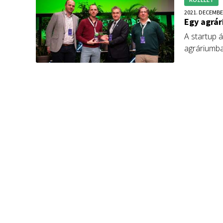
2021. DECEMBE
Egy agrár
A startup 
agráriumba
tud tenni 