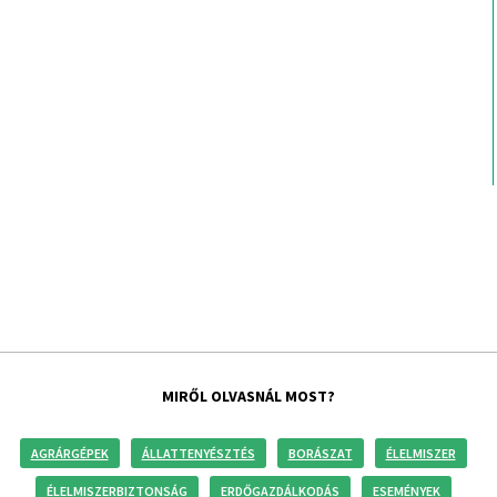
MIRŐL OLVASNÁL MOST?
AGRÁRGÉPEK
ÁLLATTENYÉSZTÉS
BORÁSZAT
ÉLELMISZER
ÉLELMISZERBIZTONSÁG
ERDŐGAZDÁLKODÁS
ESEMÉNYEK