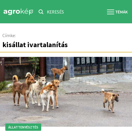
KERESÉS
Címke:
kisállat ivartalanítás
ÁLLATTENYÉSZTÉS