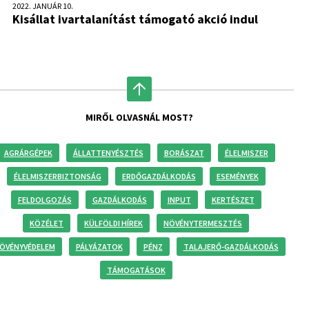
2022. JANUÁR 10.
Kisállat ivartalanítást támogató akció indul
MIRŐL OLVASNÁL MOST?
AGRÁRGÉPEK
ÁLLATTENYÉSZTÉS
BORÁSZAT
ÉLELMISZER
ÉLELMISZERBIZTONSÁG
ERDŐGAZDÁLKODÁS
ESEMÉNYEK
FELDOLGOZÁS
GAZDÁLKODÁS
INPUT
KERTÉSZET
KÖZÉLET
KÜLFÖLDI HÍREK
NÖVÉNYTERMESZTÉS
ÖVÉNYVÉDELEM
PÁLYÁZATOK
PÉNZ
TALAJERŐ-GAZDÁLKODÁS
TÁMOGATÁSOK