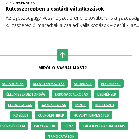
2021. DECEMBER 7.
Kulcsszerepben a családi vállalkozások
Az egészségügyi vészhelyzet ellenére továbbra is a gazdasá
kulcsszereplői maradtak a családi vállalkozások – derül ki az
EY és a svájci St. Gallen Egyetem friss Global Family Business
Index rangsorából.
MIRŐL OLVASNÁL MOST?
AGRÁRGÉPEK
ÁLLATTENYÉSZTÉS
BORÁSZAT
ÉLELMISZER
ÉLELMISZERBIZTONSÁG
ERDŐGAZDÁLKODÁS
ESEMÉNYEK
FELDOLGOZÁS
GAZDÁLKODÁS
INPUT
KERTÉSZET
KÖZÉLET
KÜLFÖLDI HÍREK
NÖVÉNYTERMESZTÉS
ÖVÉNYVÉDELEM
PÁLYÁZATOK
PÉNZ
TALAJERŐ-GAZDÁLKODÁS
TÁMOGATÁSOK