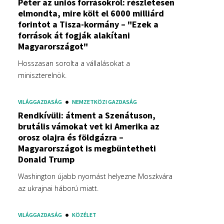
Péter az uniós forrásokról: részletesen
elmondta, mire költ el 6000 milliárd
forintot a Tisza-kormány – "Ezek a
források át fogják alakítani
Magyarországot"
Hosszasan sorolta a vállalásokat a
miniszterelnök.
VILÁGGAZDASÁG
NEMZETKÖZI GAZDASÁG
Rendkívüli: átment a Szenátuson,
brutális vámokat vet ki Amerika az
orosz olajra és földgázra –
Magyarországot is megbüntetheti
Donald Trump
Washington újabb nyomást helyezne Moszkvára
az ukrajnai háború miatt.
VILÁGGAZDASÁG
KÖZÉLET