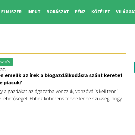
LELMISZER
INPUT
BORÁSZAT
PÉNZ
KÖZÉLET
VILÁGGA
SZTÉS
R 7.
n emelik az írek a biogazdálkodásra szánt keretet
-e piacuk?
y a gazdákat az ágazatba vonzzuk, vonzóvá is kell tenni
 lehetőséget. Ehhez koherens tervre lenne szükség, hogy a
lógiai ágazat által kínált termékeknek piaca is legyen.