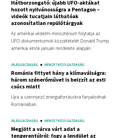
Hátborzongató: újabb UFO-aktákat
hozott nyilvánosságra a Pentagon –
videók tucatjain láthatóak
azonosítatlan repülőtárgyak
Az amerikai védelmi minisztérium folytatja az
UFO-dokumentumok közzétételét Donald Trump
amerikai elnök januári rendelete alapján.
VILÁGGAZDASÁG
NEMZETKÖZI GAZDASÁG
Románia fittyet hány a klímaválságra:
három szénerőművet is beizzít az esti
csúcs miatt
Újra a szennyező energiaforrásokra fanyalodnak
Romániában.
VILÁGGAZDASÁG
NEMZETKÖZI GAZDASÁG
Megjött a várva várt adat a
tengerentúlról: fogy a lendület az