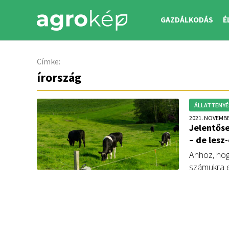
GAZDÁLKODÁS
É
Címke:
írország
ÁLLATTENYÉ
2021. NOVEMBE
Jelentőse
– de lesz
Ahhoz, hog
számukra e
növekvő öko