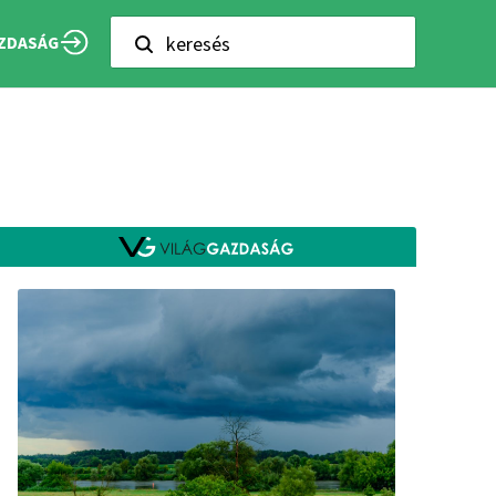
keresés
ZDASÁG