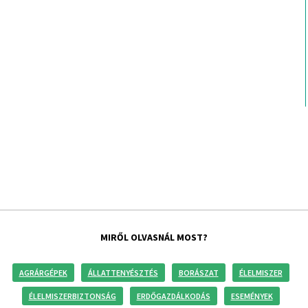
MIRŐL OLVASNÁL MOST?
AGRÁRGÉPEK
ÁLLATTENYÉSZTÉS
BORÁSZAT
ÉLELMISZER
ÉLELMISZERBIZTONSÁG
ERDŐGAZDÁLKODÁS
ESEMÉNYEK