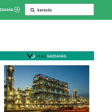
keresés
ZDASÁG