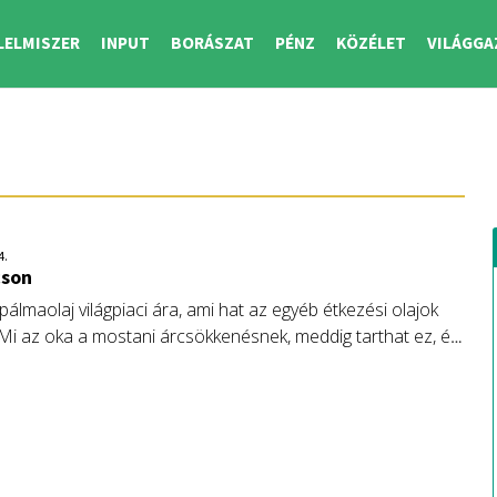
LELMISZER
INPUT
BORÁSZAT
PÉNZ
KÖZÉLET
VILÁGGA
4.
cson
álmaolaj világpiaci ára, ami hat az egyéb étkezési olajok
. Mi az oka a mostani árcsökkenésnek, meddig tarthat ez, és
z erdőirtással előállított terméknek – ezekről ír Fórián
 Erste Agrár Kompetencia Központ vezető agrárszakértője.