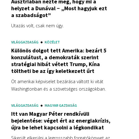
Ausztriában nézte meg, hogy mi a
helyzet a Dunával − „Most hagyjuk ezt
a szabadságot”
Utazás volt, csak nem úgy.
VILÁGGAZDASÁG
KÖZÉLET
Különös dolgot tett Amerika: bezárt 5
konzulátust, a demokraták szerint
stratégiai hibát vétett Trump, Kína
töltheti be az így keletkezett űrt
Öt amerikai képviselet bezárása váltott ki vitát
Washingtonban és a szövetséges országokban.
VILÁGGAZDASÁG
MAGYAR GAZDASÁG
Itt van Magyar Péter rendkívüli
bejelentése: véget ért az energiakrízis,
újra be lehet kapcsolni a légkondikat
Sikerült elkerülni a legrosszabb forgatókönyvet az