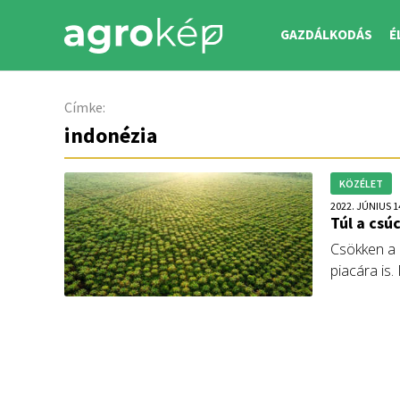
GAZDÁLKODÁS
É
Címke:
indonézia
KÖZÉLET
2022. JÚNIUS 1
Túl a csú
Csökken a p
piacára is
mi az ára a
Zoltán, az