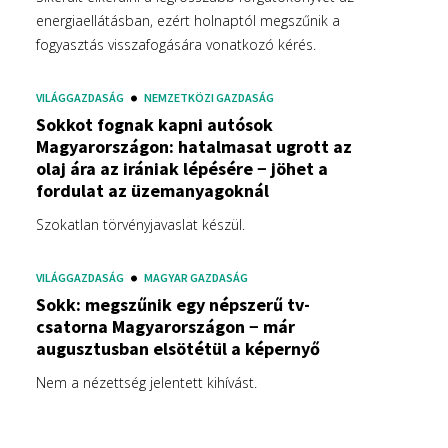
energiaellátásban, ezért holnaptól megszűnik a
fogyasztás visszafogására vonatkozó kérés.
VILÁGGAZDASÁG
NEMZETKÖZI GAZDASÁG
Sokkot fognak kapni autósok
Magyarországon: hatalmasat ugrott az
olaj ára az irániak lépésére − jöhet a
fordulat az üzemanyagoknál
Szokatlan törvényjavaslat készül.
VILÁGGAZDASÁG
MAGYAR GAZDASÁG
Sokk: megszűnik egy népszerű tv-
csatorna Magyarországon − már
augusztusban elsötétül a képernyő
Nem a nézettség jelentett kihívást.