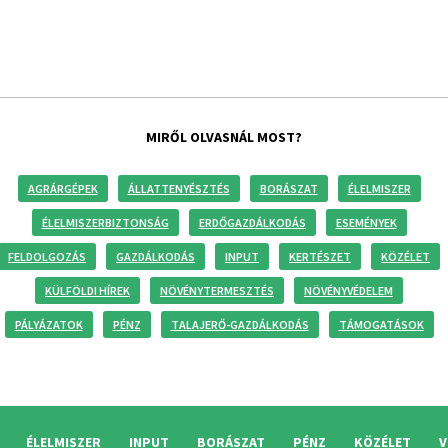
MIRŐL OLVASNÁL MOST?
AGRÁRGÉPEK
ÁLLATTENYÉSZTÉS
BORÁSZAT
ÉLELMISZER
ÉLELMISZERBIZTONSÁG
ERDŐGAZDÁLKODÁS
ESEMÉNYEK
FELDOLGOZÁS
GAZDÁLKODÁS
INPUT
KERTÉSZET
KÖZÉLET
KÜLFÖLDI HÍREK
NÖVÉNYTERMESZTÉS
NÖVÉNYVÉDELEM
PÁLYÁZATOK
PÉNZ
TALAJERŐ-GAZDÁLKODÁS
TÁMOGATÁSOK
ÉLELMISZER
INPUT
BORÁSZAT
PÉNZ
KÖZÉLET
V