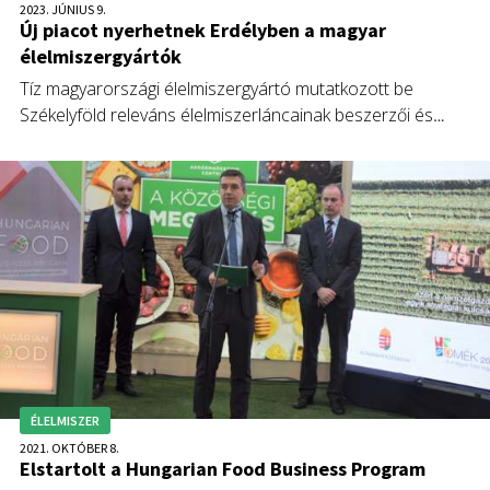
2023. JÚNIUS 9.
Új piacot nyerhetnek Erdélyben a magyar
élelmiszergyártók
Tíz magyarországi élelmiszergyártó mutatkozott be
Székelyföld releváns élelmiszerláncainak beszerzői és
disztribútorai előtt – közölte az Agrármarketing Centrum
(AMC).
ÉLELMISZER
2021. OKTÓBER 8.
Elstartolt a Hungarian Food Business Program