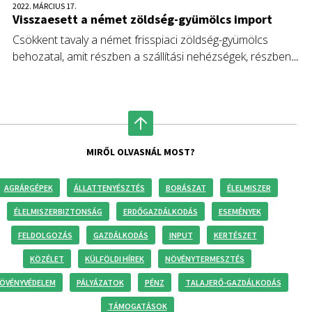
2022. MÁRCIUS 17.
Visszaesett a német zöldség-gyümölcs import
Csökkent tavaly a német frisspiaci zöldség-gyümölcs
behozatal, amit részben a szállítási nehézségek, részben
pedig az exportőr országok alacsonyabb termései
magyaráznak. Az orosz-ukrán háború az idei kilátásokat is
borússá teszi.
MIRŐL OLVASNÁL MOST?
AGRÁRGÉPEK
ÁLLATTENYÉSZTÉS
BORÁSZAT
ÉLELMISZER
ÉLELMISZERBIZTONSÁG
ERDŐGAZDÁLKODÁS
ESEMÉNYEK
FELDOLGOZÁS
GAZDÁLKODÁS
INPUT
KERTÉSZET
KÖZÉLET
KÜLFÖLDI HÍREK
NÖVÉNYTERMESZTÉS
ÖVÉNYVÉDELEM
PÁLYÁZATOK
PÉNZ
TALAJERŐ-GAZDÁLKODÁS
TÁMOGATÁSOK