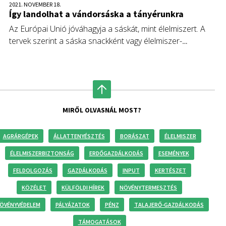
2021. NOVEMBER 18.
Így landolhat a vándorsáska a tányérunkra
Az Európai Unió jóváhagyja a sáskát, mint élelmiszert. A
tervek szerint a sáska snackként vagy élelmiszer-
összetevőként, illetve számos élelmiszeripari termékben
kerülhet forgalomba.
MIRŐL OLVASNÁL MOST?
AGRÁRGÉPEK
ÁLLATTENYÉSZTÉS
BORÁSZAT
ÉLELMISZER
ÉLELMISZERBIZTONSÁG
ERDŐGAZDÁLKODÁS
ESEMÉNYEK
FELDOLGOZÁS
GAZDÁLKODÁS
INPUT
KERTÉSZET
KÖZÉLET
KÜLFÖLDI HÍREK
NÖVÉNYTERMESZTÉS
ÖVÉNYVÉDELEM
PÁLYÁZATOK
PÉNZ
TALAJERŐ-GAZDÁLKODÁS
TÁMOGATÁSOK