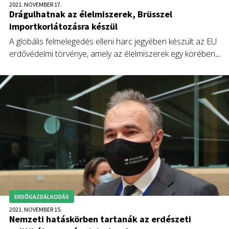
2021. NOVEMBER 17.
Drágulhatnak az élelmiszerek, Brüsszel
importkorlátozásra készül
A globális felmelegedés elleni harc jegyében készült az EU
erdővédelmi törvénye, amely az élelmiszerek egy körében
tiltaná az olyan termékek behozatalát, amelyek miatt erdőt
irtottak.
ERDŐGAZDÁLKODÁS
2021. NOVEMBER 15.
Nemzeti hatáskörben tartanák az erdészeti