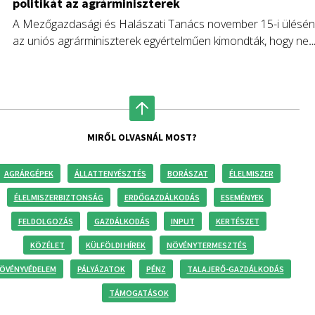
politikát az agrárminiszterek
A Mezőgazdasági és Halászati Tanács november 15-i ülésén
az uniós agrárminiszterek egyértelműen kimondták, hogy ne
kérnek az Európai Bizottság újabb hatáskör elvonási
kísérletéből.
MIRŐL OLVASNÁL MOST?
AGRÁRGÉPEK
ÁLLATTENYÉSZTÉS
BORÁSZAT
ÉLELMISZER
ÉLELMISZERBIZTONSÁG
ERDŐGAZDÁLKODÁS
ESEMÉNYEK
FELDOLGOZÁS
GAZDÁLKODÁS
INPUT
KERTÉSZET
KÖZÉLET
KÜLFÖLDI HÍREK
NÖVÉNYTERMESZTÉS
ÖVÉNYVÉDELEM
PÁLYÁZATOK
PÉNZ
TALAJERŐ-GAZDÁLKODÁS
TÁMOGATÁSOK