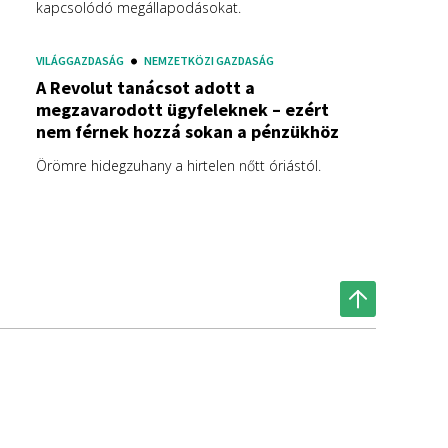
kapcsolódó megállapodásokat.
VILÁGGAZDASÁG
NEMZETKÖZI GAZDASÁG
A Revolut tanácsot adott a
megzavarodott ügyfeleknek – ezért
nem férnek hozzá sokan a pénzükhöz
Örömre hidegzuhany a hirtelen nőtt óriástól.