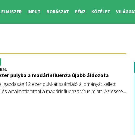
LELMISZER
INPUT
BORÁSZAT
PÉNZ
KÖZÉLET
VILÁGGA
R 29.
zer pulyka a madárinfluenza újabb áldozata
si gazdaság 12 ezer pulykát számláló állományát kellett
 és ártalmatlanítani a madárinfluenza vírus miatt. Az esetet
 a gazdaság körül kijelölték a védő- és a megfigyelési