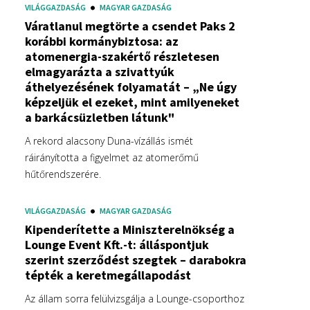
VILÁGGAZDASÁG
MAGYAR GAZDASÁG
Váratlanul megtörte a csendet Paks 2
korábbi kormánybiztosa: az
atomenergia-szakértő részletesen
elmagyarázta a szivattyúk
áthelyezésének folyamatát – „Ne úgy
képzeljük el ezeket, mint amilyeneket
a barkácsüzletben látunk"
A rekord alacsony Duna-vízállás ismét
ráirányította a figyelmet az atomerőmű
hűtőrendszerére.
VILÁGGAZDASÁG
MAGYAR GAZDASÁG
Kipenderítette a Miniszterelnökség a
Lounge Event Kft.-t: álláspontjuk
szerint szerződést szegtek – darabokra
tépték a keretmegállapodást
Az állam sorra felülvizsgálja a Lounge-csoporthoz