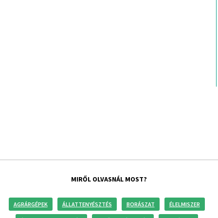
MIRŐL OLVASNÁL MOST?
AGRÁRGÉPEK
ÁLLATTENYÉSZTÉS
BORÁSZAT
ÉLELMISZER