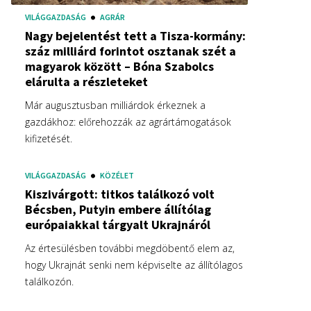
VILÁGGAZDASÁG
AGRÁR
Nagy bejelentést tett a Tisza-kormány:
száz milliárd forintot osztanak szét a
magyarok között – Bóna Szabolcs
elárulta a részleteket
Már augusztusban milliárdok érkeznek a
gazdákhoz: előrehozzák az agrártámogatások
kifizetését.
VILÁGGAZDASÁG
KÖZÉLET
Kiszivárgott: titkos találkozó volt
Bécsben, Putyin embere állítólag
európaiakkal tárgyalt Ukrajnáról
Az értesülésben további megdöbentő elem az,
hogy Ukrajnát senki nem képviselte az állítólagos
találkozón.