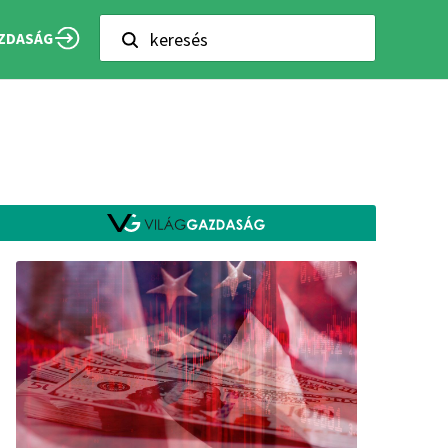
keresés
ZDASÁG