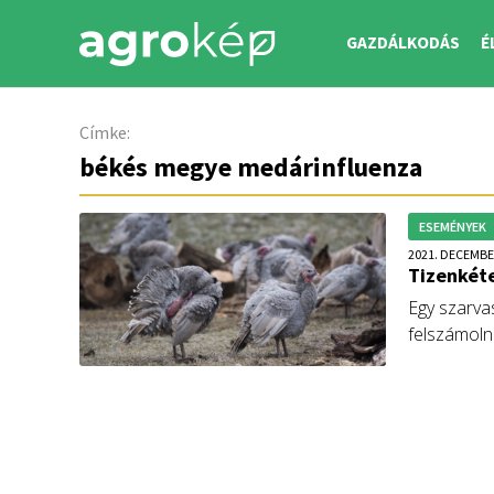
GAZDÁLKODÁS
É
Címke:
békés megye medárinfluenza
ESEMÉNYEK
2021. DECEMBE
Tizenkéte
Egy szarva
felszámolni
vizsgálják,
körzetet.