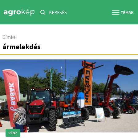
KERESÉS
Címke:
ármelekdés
PÉNZ