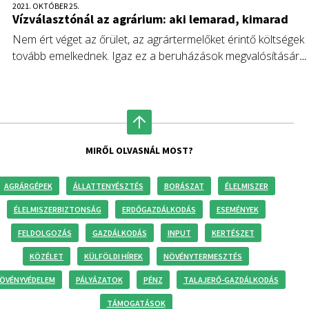
2021. OKTÓBER 25.
Vízválasztónál az agrárium: aki lemarad, kimarad
Nem ért véget az őrület, az agrártermelőket érintő költségek
tovább emelkednek. Igaz ez a beruházások megvalósítására
is, minél később fog bele valaki, annál drágábban hajthatja
végre fejlesztését – márpedig ezek nélkül nincs esély a piaci
versenyben – írja Fórián Zoltán, az Erste Agrár Kompetencia
Központ vezető agrárszakértője.
MIRŐL OLVASNÁL MOST?
AGRÁRGÉPEK
ÁLLATTENYÉSZTÉS
BORÁSZAT
ÉLELMISZER
ÉLELMISZERBIZTONSÁG
ERDŐGAZDÁLKODÁS
ESEMÉNYEK
FELDOLGOZÁS
GAZDÁLKODÁS
INPUT
KERTÉSZET
KÖZÉLET
KÜLFÖLDI HÍREK
NÖVÉNYTERMESZTÉS
ÖVÉNYVÉDELEM
PÁLYÁZATOK
PÉNZ
TALAJERŐ-GAZDÁLKODÁS
TÁMOGATÁSOK