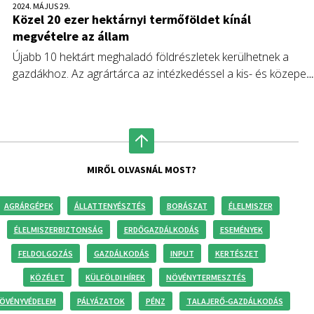
2024. MÁJUS 29.
Közel 20 ezer hektárnyi termőföldet kínál
megvételre az állam
Újabb 10 hektárt meghaladó földrészletek kerülhetnek a
gazdákhoz. Az agrártárca az intézkedéssel a kis- és közepes
gazdálkodók, valamint a helyi termelők földhöz jutását
támogatja.
MIRŐL OLVASNÁL MOST?
AGRÁRGÉPEK
ÁLLATTENYÉSZTÉS
BORÁSZAT
ÉLELMISZER
ÉLELMISZERBIZTONSÁG
ERDŐGAZDÁLKODÁS
ESEMÉNYEK
FELDOLGOZÁS
GAZDÁLKODÁS
INPUT
KERTÉSZET
KÖZÉLET
KÜLFÖLDI HÍREK
NÖVÉNYTERMESZTÉS
ÖVÉNYVÉDELEM
PÁLYÁZATOK
PÉNZ
TALAJERŐ-GAZDÁLKODÁS