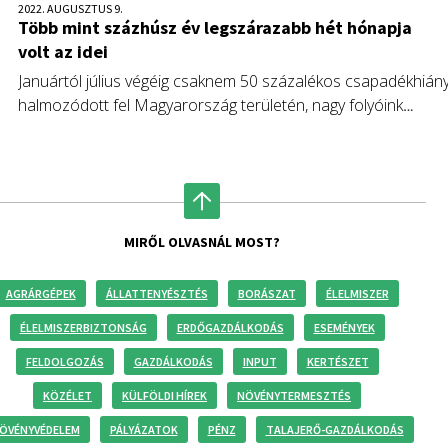
2022. AUGUSZTUS 9.
Több mint százhúsz év legszárazabb hét hónapja
volt az idei
Januártól július végéig csaknem 50 százalékos csapadékhián
halmozódott fel Magyarország területén, nagy folyóink
vízgyűjtőin is jóval kevesebb eső esett az átlagosnál, de a
korábban betározott és visszatartott vízmennyiségnek
köszönhetően az ivóvízellátás és a szerződött
mezőgazdasági vízigények kielégítése is biztosított.
MIRŐL OLVASNÁL MOST?
AGRÁRGÉPEK
ÁLLATTENYÉSZTÉS
BORÁSZAT
ÉLELMISZER
ÉLELMISZERBIZTONSÁG
ERDŐGAZDÁLKODÁS
ESEMÉNYEK
FELDOLGOZÁS
GAZDÁLKODÁS
INPUT
KERTÉSZET
KÖZÉLET
KÜLFÖLDI HÍREK
NÖVÉNYTERMESZTÉS
ÖVÉNYVÉDELEM
PÁLYÁZATOK
PÉNZ
TALAJERŐ-GAZDÁLKODÁS