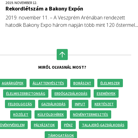
2019. NOVEMBER 12.
Rekordlétszám a Bakony Expón
2019. november 11. – A Veszprém Arénában rendezett
hatodik Bakony Expo három napján több mint 120 őstermelő
és kézműves árulta portékáját. A rendezvény résztvevőinek
száma meghaladta a 17 ezret.
MIRŐL OLVASNÁL MOST?
AGRÁRGÉPEK
ÁLLATTENYÉSZTÉS
BORÁSZAT
ÉLELMISZER
ÉLELMISZERBIZTONSÁG
ERDŐGAZDÁLKODÁS
ESEMÉNYEK
FELDOLGOZÁS
GAZDÁLKODÁS
INPUT
KERTÉSZET
KÖZÉLET
KÜLFÖLDI HÍREK
NÖVÉNYTERMESZTÉS
ÖVÉNYVÉDELEM
PÁLYÁZATOK
PÉNZ
TALAJERŐ-GAZDÁLKODÁS
TÁMOGATÁSOK