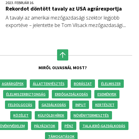
2023. FEBRUÁR 16.
Rekordot döntött tavaly az USA agrárexportja
A tavalyi az amerikai mezőgazdasági szektor legjobb
exportéve – jelentette be Tom Vilsack mezőgazdasági
miniszter. A mezőgazdasági és élelmiszeripari termékek
nemzetközi értékesítése elérte a 196 milliárd dollárt.
MIRŐL OLVASNÁL MOST?
AGRÁRGÉPEK
ÁLLATTENYÉSZTÉS
BORÁSZAT
ÉLELMISZER
ÉLELMISZERBIZTONSÁG
ERDŐGAZDÁLKODÁS
ESEMÉNYEK
FELDOLGOZÁS
GAZDÁLKODÁS
INPUT
KERTÉSZET
KÖZÉLET
KÜLFÖLDI HÍREK
NÖVÉNYTERMESZTÉS
ÖVÉNYVÉDELEM
PÁLYÁZATOK
PÉNZ
TALAJERŐ-GAZDÁLKODÁS
TÁMOGATÁSOK