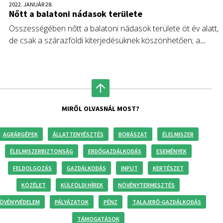
2022. JANUÁR 28.
Nőtt a balatoni nádasok területe
Összességében nőtt a balatoni nádasok területe öt év alatt,
de csak a szárazföldi kiterjedésüknek köszönhetően; a
minőségük ugyanakkor romlott.
MIRŐL OLVASNÁL MOST?
AGRÁRGÉPEK
ÁLLATTENYÉSZTÉS
BORÁSZAT
ÉLELMISZER
ÉLELMISZERBIZTONSÁG
ERDŐGAZDÁLKODÁS
ESEMÉNYEK
FELDOLGOZÁS
GAZDÁLKODÁS
INPUT
KERTÉSZET
KÖZÉLET
KÜLFÖLDI HÍREK
NÖVÉNYTERMESZTÉS
ÖVÉNYVÉDELEM
PÁLYÁZATOK
PÉNZ
TALAJERŐ-GAZDÁLKODÁS
TÁMOGATÁSOK