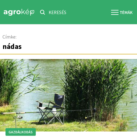
KERESÉS
Címke:
nádas
GAZDÁLKODÁS