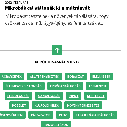
2022. FEBRUÁR 3.
Mikrobákkal váltanák ki a műtrágyát
Mikrobákat tesztelnek a növények táplálására, hogy
csökkentsék a műtrágya-igényt és fenntartsák a
termésszinteket. A biostimuláns-iparág globális befektetései
meredeken nőnek, a nagy műtrágya-és vetőmaggyártók is
beszálltak a finanszírozásba.
MIRŐL OLVASNÁL MOST?
AGRÁRGÉPEK
ÁLLATTENYÉSZTÉS
BORÁSZAT
ÉLELMISZER
ÉLELMISZERBIZTONSÁG
ERDŐGAZDÁLKODÁS
ESEMÉNYEK
FELDOLGOZÁS
GAZDÁLKODÁS
INPUT
KERTÉSZET
KÖZÉLET
KÜLFÖLDI HÍREK
NÖVÉNYTERMESZTÉS
ÖVÉNYVÉDELEM
PÁLYÁZATOK
PÉNZ
TALAJERŐ-GAZDÁLKODÁS
TÁMOGATÁSOK