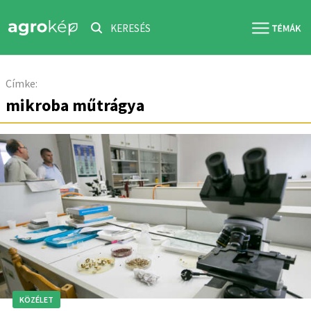
KERESÉS
Címke:
mikroba műtrágya
KÖZÉLET