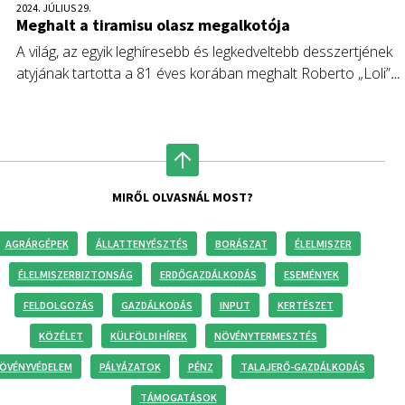
2024. JÚLIUS 29.
Meghalt a tiramisu olasz megalkotója
A világ, az egyik leghíresebb és legkedveltebb desszertjének
atyjának tartotta a 81 éves korában meghalt Roberto „Loli”
Linguanotto, trevisói szakács és cukrászt.
MIRŐL OLVASNÁL MOST?
AGRÁRGÉPEK
ÁLLATTENYÉSZTÉS
BORÁSZAT
ÉLELMISZER
ÉLELMISZERBIZTONSÁG
ERDŐGAZDÁLKODÁS
ESEMÉNYEK
FELDOLGOZÁS
GAZDÁLKODÁS
INPUT
KERTÉSZET
KÖZÉLET
KÜLFÖLDI HÍREK
NÖVÉNYTERMESZTÉS
ÖVÉNYVÉDELEM
PÁLYÁZATOK
PÉNZ
TALAJERŐ-GAZDÁLKODÁS
TÁMOGATÁSOK