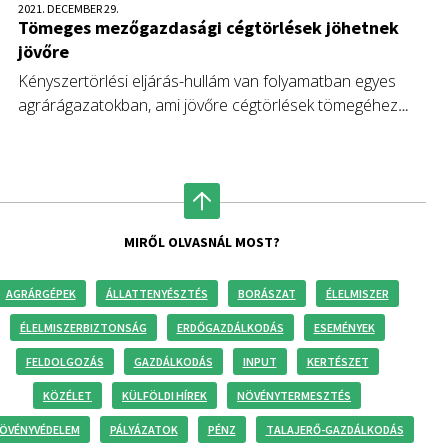
2021. DECEMBER 29.
Tömeges mezőgazdasági cégtörlések jöhetnek
jövőre
Kényszertörlési eljárás-hullám van folyamatban egyes
agrárágazatokban, ami jövőre cégtörlések tömegéhez
vezethet. A legtöbb felszámolás a vadgazdálkodás és a
betakarítást követő szolgáltatást nyújtók körében történik.
MIRŐL OLVASNÁL MOST?
AGRÁRGÉPEK
ÁLLATTENYÉSZTÉS
BORÁSZAT
ÉLELMISZER
ÉLELMISZERBIZTONSÁG
ERDŐGAZDÁLKODÁS
ESEMÉNYEK
FELDOLGOZÁS
GAZDÁLKODÁS
INPUT
KERTÉSZET
KÖZÉLET
KÜLFÖLDI HÍREK
NÖVÉNYTERMESZTÉS
ÖVÉNYVÉDELEM
PÁLYÁZATOK
PÉNZ
TALAJERŐ-GAZDÁLKODÁS