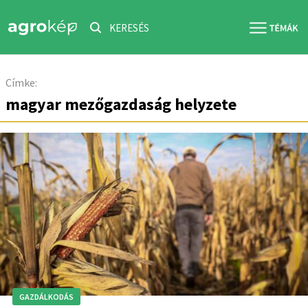
KERESÉS
Címke:
magyar mezőgazdaság helyzete
GAZDÁLKODÁS