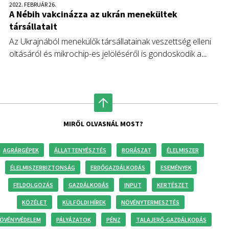
2022. FEBRUÁR 26.
A Nébih vakcinázza az ukrán menekültek
társállatait
Az Ukrajnából menekülők társállatainak veszettség elleni
oltásáról és mikrochip-es jelöléséről is gondoskodik a
Nemzeti Élelmiszerlánc-biztonsági Hivatal (Nébih) – közölte
az állategészségügyi hatóság.
MIRŐL OLVASNÁL MOST?
AGRÁRGÉPEK
ÁLLATTENYÉSZTÉS
BORÁSZAT
ÉLELMISZER
ÉLELMISZERBIZTONSÁG
ERDŐGAZDÁLKODÁS
ESEMÉNYEK
FELDOLGOZÁS
GAZDÁLKODÁS
INPUT
KERTÉSZET
KÖZÉLET
KÜLFÖLDI HÍREK
NÖVÉNYTERMESZTÉS
ÖVÉNYVÉDELEM
PÁLYÁZATOK
PÉNZ
TALAJERŐ-GAZDÁLKODÁS