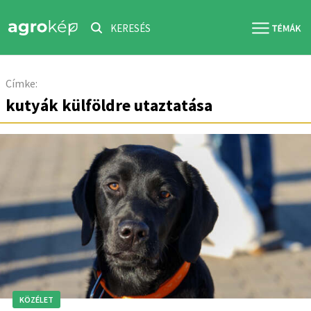
KERESÉS
Címke:
kutyák külföldre utaztatása
KÖZÉLET