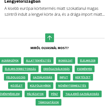
Lengyelországban
A kisebb európai körtetermés miatt szokatlanul magas
szintről indult a lengyel körte ára, és a drága import miatt
további áremelkedés várható.
MIRŐL OLVASNÁL MOST?
AGRÁRGÉPEK
ÁLLATTENYÉSZTÉS
BORÁSZAT
ÉLELMISZER
ÉLELMISZERBIZTONSÁG
ERDŐGAZDÁLKODÁS
ESEMÉNYEK
FELDOLGOZÁS
GAZDÁLKODÁS
INPUT
KERTÉSZET
KÖZÉLET
KÜLFÖLDI HÍREK
NÖVÉNYTERMESZTÉS
ÖVÉNYVÉDELEM
PÁLYÁZATOK
PÉNZ
TALAJERŐ-GAZDÁLKODÁS
TÁMOGATÁSOK