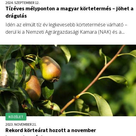
2024. SZEPTEMBER 12.
Tízéves mélyponton a magyar körtetermés – jöhet a
drágulás
Idén az elmúlt tíz év legkevesebb körtetermése várható –
derül ki a Nemzeti Agrárgazdasági Kamara (NAK) és a
Magyar Zöldség-Gyümölcs Szakmaközi Szervezet (FruitVeB)
körképéből.
KÖZÉLET
2023. NOVEMBER 21.
Rekord körteárat hozott a november