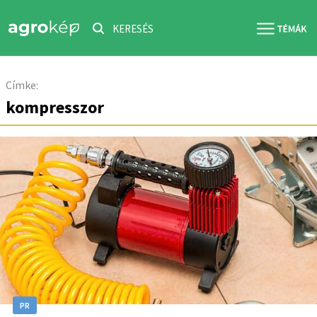
KERESÉS
Címke:
kompresszor
PR