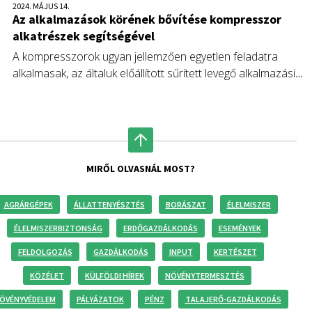
2024. MÁJUS 14.
Az alkalmazások körének bővítése kompresszor
alkatrészek segítségével
A kompresszorok ugyan jellemzően egyetlen feladatra
alkalmasak, az általuk előállított sűrített levegő alkalmazási
lehetőségei már jóval szélesebbek. Ezek spektrumát pedig
még továbbk képesek bővíteni a különböző alkatrészek és
kiegészítők.
MIRŐL OLVASNÁL MOST?
AGRÁRGÉPEK
ÁLLATTENYÉSZTÉS
BORÁSZAT
ÉLELMISZER
ÉLELMISZERBIZTONSÁG
ERDŐGAZDÁLKODÁS
ESEMÉNYEK
FELDOLGOZÁS
GAZDÁLKODÁS
INPUT
KERTÉSZET
KÖZÉLET
KÜLFÖLDI HÍREK
NÖVÉNYTERMESZTÉS
ÖVÉNYVÉDELEM
PÁLYÁZATOK
PÉNZ
TALAJERŐ-GAZDÁLKODÁS