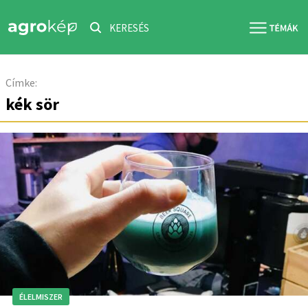
KERESÉS
Címke:
kék sör
ÉLELMISZER