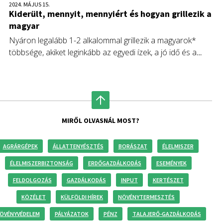
2024. MÁJUS 15.
Kiderült, mennyit, mennyiért és hogyan grillezik a
magyar
Nyáron legalább 1-2 alkalommal grillezik a magyarok*
többsége, akiket leginkább az egyedi ízek, a jó idő és a
társaság vesz rá ilyenkor a sütögetésre – mutat rá A Kert
Bisztró és az Opinio piackutató közös, reprezentatív
felmérése. Míg a hazai grillezők harmada azt állítja, hogy
sosem hibázik, addig a többiek a leggyakrabban túlsütik vagy
még nyílt láng felett megégetik a gondosan előkészített
MIRŐL OLVASNÁL MOST?
húsokat és zöldségeket.
AGRÁRGÉPEK
ÁLLATTENYÉSZTÉS
BORÁSZAT
ÉLELMISZER
ÉLELMISZERBIZTONSÁG
ERDŐGAZDÁLKODÁS
ESEMÉNYEK
FELDOLGOZÁS
GAZDÁLKODÁS
INPUT
KERTÉSZET
KÖZÉLET
KÜLFÖLDI HÍREK
NÖVÉNYTERMESZTÉS
ÖVÉNYVÉDELEM
PÁLYÁZATOK
PÉNZ
TALAJERŐ-GAZDÁLKODÁS