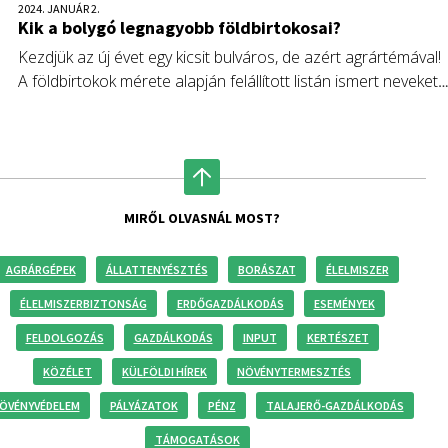
2024. JANUÁR 2.
Kik a bolygó legnagyobb földbirtokosai?
Kezdjük az új évet egy kicsit bulváros, de azért agrártémával!
A földbirtokok mérete alapján felállított listán ismert neveket
találunk, akik földtulajdonosként szükségszerűen nagy
befolyással vannak a világ élelmezésére, a technológiai
fejlődés sebességére és a földek termőképességére. Fórián
Zoltán. az Erste Agrár Központ vezető agrárszakértője
cikkében sorra veszi, kinek a kezében vannak e súlyos
MIRŐL OLVASNÁL MOST?
döntések.
AGRÁRGÉPEK
ÁLLATTENYÉSZTÉS
BORÁSZAT
ÉLELMISZER
ÉLELMISZERBIZTONSÁG
ERDŐGAZDÁLKODÁS
ESEMÉNYEK
FELDOLGOZÁS
GAZDÁLKODÁS
INPUT
KERTÉSZET
KÖZÉLET
KÜLFÖLDI HÍREK
NÖVÉNYTERMESZTÉS
ÖVÉNYVÉDELEM
PÁLYÁZATOK
PÉNZ
TALAJERŐ-GAZDÁLKODÁS
TÁMOGATÁSOK